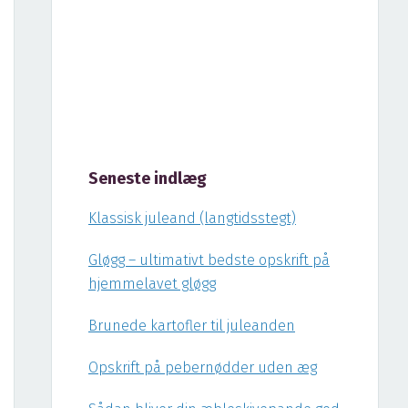
Seneste indlæg
Klassisk juleand (langtidsstegt)
Gløgg – ultimativt bedste opskrift på
hjemmelavet gløgg
Brunede kartofler til juleanden
Opskrift på pebernødder uden æg