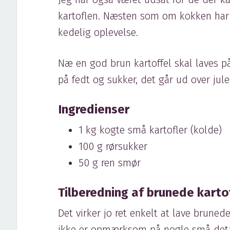
kartoflen. Næsten som om kokken har
kedelig oplevelse.
Næ en god brun kartoffel skal laves p
på fedt og sukker, det går ud over ju
Ingredienser
1 kg kogte små kartofler (kolde)
100 g rørsukker
50 g ren smør
Tilberedning af brunede karto
Det virker jo ret enkelt at lave bruned
ikke er opmærksom på nogle små detal