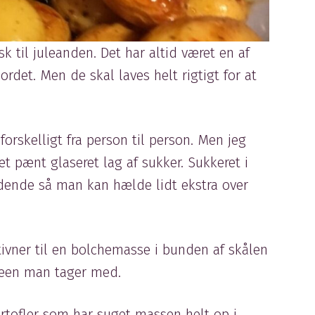
k til juleanden. Det har altid været en af
rdet. Men de skal laves helt rigtigt for at
 forskelligt fra person til person. Men jeg
 et pænt glaseret lag af sukker. Sukkeret i
ydende så man kan hælde lidt ekstra over
tivner til en bolchemasse i bunden af skålen
keen man tager med.
artofler som har suget massen helt op i