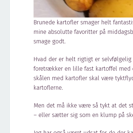
Brunede kartofler smager helt fantastis
mine absolutte favoritter på middagsbo
smage godt.
Hvad der er helt rigtigt er selvfølgelig
foretrækker en lille fast kartoffel med
skålen med kartofler skal være tyktfl
kartoflerne.
Men det må ikke være så tykt at det s
– eller sætter sig som en klump på s
Jeg har også været udsat for de der k