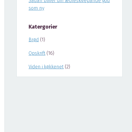
Sådan bliver din æbleskivepande god
som ny
Katergorier
Brød
(1)
Opskrift
(16)
Viden i køkkenet
(2)