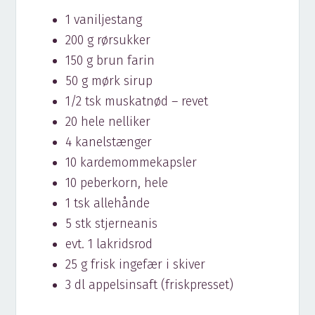
1 vaniljestang
200 g rørsukker
150 g brun farin
50 g mørk sirup
1/2 tsk muskatnød – revet
20 hele nelliker
4 kanelstænger
10 kardemommekapsler
10 peberkorn, hele
1 tsk allehånde
5 stk stjerneanis
evt. 1 lakridsrod
25 g frisk ingefær i skiver
3 dl appelsinsaft (friskpresset)