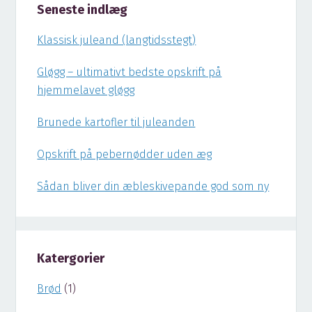
Seneste indlæg
Klassisk juleand (langtidsstegt)
Gløgg – ultimativt bedste opskrift på
hjemmelavet gløgg
Brunede kartofler til juleanden
Opskrift på pebernødder uden æg
Sådan bliver din æbleskivepande god som ny
Katergorier
Brød
(1)