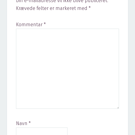
Din e-mailadresse vil ikke blive publiceret.
Krævede felter er markeret med
*
Kommentar
*
Navn
*